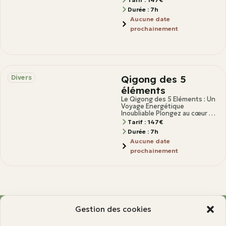
et méditation pour cultiver
Durée : 7h
l’énergie vitale
Aucune date
prochainement
Qigong des 5
Divers
éléments
Le Qigong des 5 Éléments : Un
Voyage Energétique
Inoubliable Plongez au cœur de
l’art du Qigong et découvrez
Tarif : 147€
une
Durée : 7h
Aucune date
prochainement
Gestion des cookies
Infos et contact