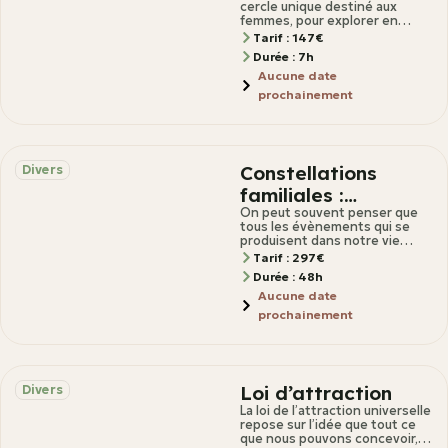
cercle unique destiné aux
femmes, pour explorer en
toute bienveillance la
Tarif : 147€
profondeur de votre féminin à
Durée : 7h
travers
Aucune date
prochainement
Constellations
Divers
familiales :
comprendre son
On peut souvent penser que
tous les évènements qui se
système
produisent dans notre vie
sont uniquement de notre fait.
Tarif : 297€
Durée : 48h
Aucune date
prochainement
Loi d’attraction
Divers
La loi de l’attraction universelle
repose sur l’idée que tout ce
que nous pouvons concevoir,