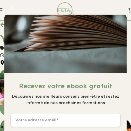
Toutes nos formations
Yoga du rire – initiation
Tarif : 147€
Durée : 7h
Localisation :
72 Troine, 9772 Tratten Wëntger
Recevez votre ebook gratuit
Découvrez nos meilleurs conseils bien-être et restez
informé de nos prochaines formations
Sonia T