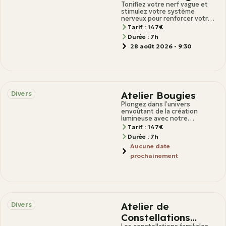
pour retrouver
Tonifiez votre nerf vague et
stimulez votre système
énergie et santé
nerveux pour renforcer votre
bien-être global Description Et
Tarif : 147€
si la clé de
Durée : 7h
28 août 2026 - 9:30
Atelier Bougies
Divers
Plongez dans l’univers
envoûtant de la création
lumineuse avec notre
formation exclusive de
Tarif : 147€
fabrication de bougies
Durée : 7h
artisanales ! Vous
Aucune date
prochainement
Atelier de
Divers
Constellations