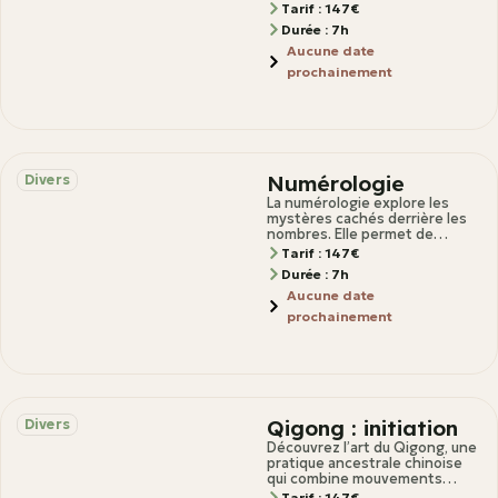
visualiser et penser peut
Tarif : 147€
devenir
Durée : 7h
Aucune date
prochainement
Numérologie
Divers
La numérologie explore les
mystères cachés derrière les
nombres. Elle permet de
dévoiler les secrets de votre
Tarif : 147€
personnalité, de révèler
Durée : 7h
Aucune date
prochainement
Qigong : initiation
Divers
Découvrez l’art du Qigong, une
pratique ancestrale chinoise
qui combine mouvements
doux, respiration consciente
Tarif : 147€