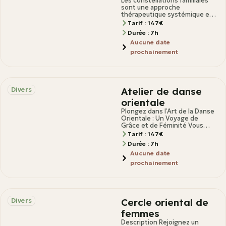
familiales
Les constellations familiales
sont une approche
thérapeutique systémique et
phénoménologique.Elles
Tarif : 147€
mettent en lumière les
Durée : 7h
dynamiques cachées au sein
Aucune date
de nos
prochainement
Atelier de danse
Divers
orientale
Plongez dans l’Art de la Danse
Orientale : Un Voyage de
Grâce et de Féminité Vous
ressentez l’appel de la
Tarif : 147€
Durée : 7h
Aucune date
prochainement
Cercle oriental de
Divers
femmes
Description Rejoignez un