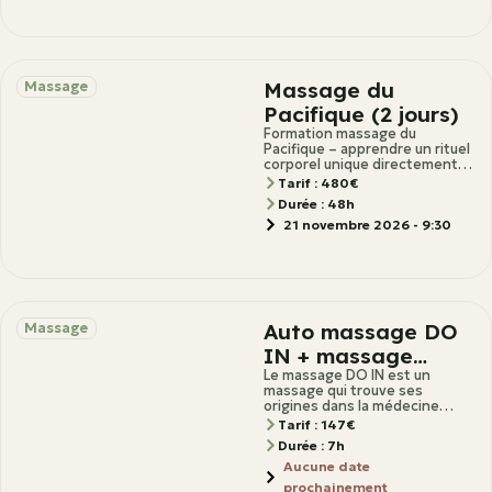
Massage du
Massage
Pacifique (2 jours)
Formation massage du
Pacifique – apprendre un rituel
corporel unique directement
auprès de son concepteur
Tarif : 480€
Description Cette formation
Durée : 48h
en massage
21 novembre 2026 - 9:30
Auto massage DO
Massage
IN + massage
mains
Le massage DO IN est un
massage qui trouve ses
origines dans la médecine
traditionnelle japonaise. C’est
Tarif : 147€
une technique d’auto-massage
Durée : 7h
Aucune date
prochainement