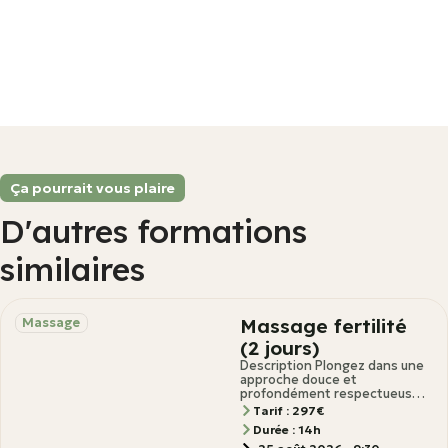
Ça pourrait vous plaire
D'autres formations
similaires
Massage fertilité
Massage
(2 jours)
Description Plongez dans une
approche douce et
profondément respectueuse
du corps féminin, conçue pour
Tarif : 297€
stimuler la fertilité et favoriser
Durée : 14h
la