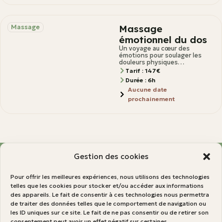
Massage
Massage
émotionnel du dos
Un voyage au cœur des
émotions pour soulager les
douleurs physiques
Description Certaines
Tarif : 147€
douleurs du dos ne sont pas
Durée : 6h
simplement
Aucune date
prochainement
Gestion des cookies
Infos et contact
Pour offrir les meilleures expériences, nous utilisons des technologies
Facebook
telles que les cookies pour stocker et/ou accéder aux informations
des appareils. Le fait de consentir à ces technologies nous permettra
info@feta.lu
de traiter des données telles que le comportement de navigation ou
72 Troine, 9772 Wëntger
les ID uniques sur ce site. Le fait de ne pas consentir ou de retirer son
consentement peut avoir un effet négatif sur certaines