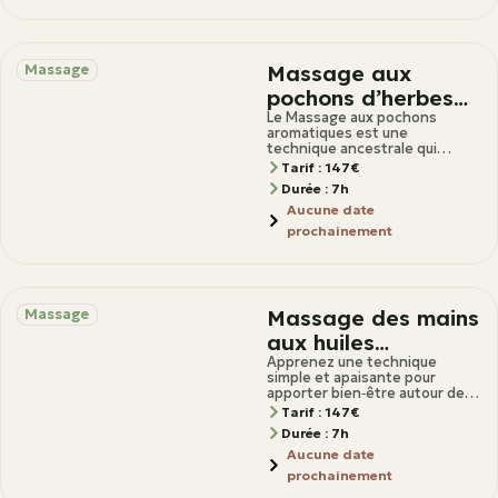
Massage aux
Massage
pochons d’herbes
aromatiques :
Le Massage aux pochons
aromatiques est une
découvrez un rituel
technique ancestrale qui
associe la chaleur, les plantes
de bien-être
Tarif : 147€
aromatiques et des
Durée : 7h
d’exception
manœuvres enveloppantes
Aucune date
pour offrir
prochainement
Massage des mains
Massage
aux huiles
essentielles : offrez
Apprenez une technique
simple et apaisante pour
détente et douceur
apporter bien‑être autour de
vous Découvrez une
Tarif : 147€
approche accessible du
Durée : 7h
massage des
Aucune date
prochainement