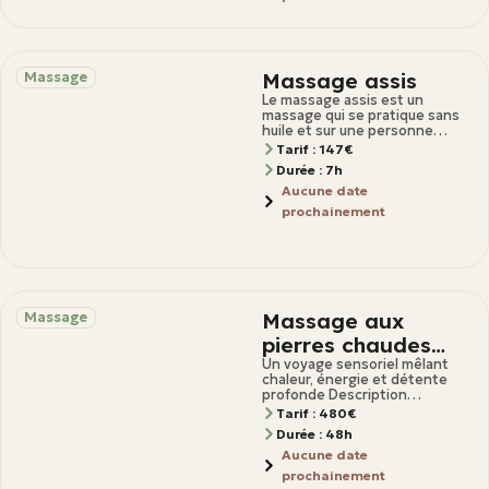
Massage assis
Massage
Le massage assis est un
massage qui se pratique sans
huile et sur une personne
habillée. Ce massage a une
Tarif : 147€
Durée : 7h
Aucune date
prochainement
Massage aux
Massage
pierres chaudes
signature
Un voyage sensoriel mêlant
chaleur, énergie et détente
profonde Description
Découvrez une approche
Tarif : 480€
unique du massage aux pierres
Durée : 48h
chaudes, inspirée
Aucune date
prochainement