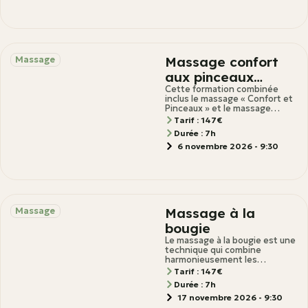
Massage confort
Massage
aux pinceaux
(palliatif) et
Cette formation combinée
inclus le massage « Confort et
massage
Pinceaux » et le massage
métamorphique. Massage
métamorphique
Tarif : 147€
“Confort et pinceaux Le
Durée : 7h
massage est
6 novembre 2026 - 9:30
Massage à la
Massage
bougie
Le massage à la bougie est une
technique qui combine
harmonieusement les
bienfaits de la chaleur, de
Tarif : 147€
l’hydratation et de
Durée : 7h
17 novembre 2026 - 9:30