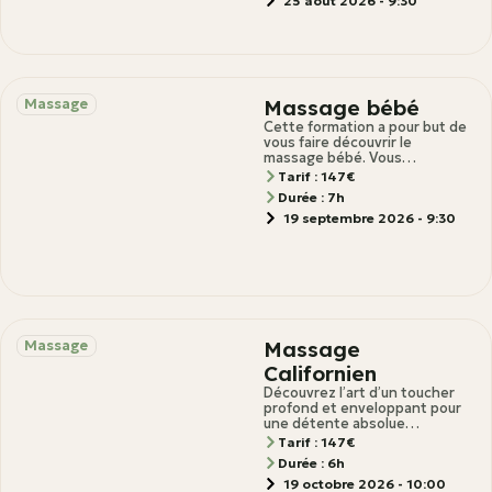
25 août 2026 - 9:30
Massage bébé
Massage
Cette formation a pour but de
vous faire découvrir le
massage bébé. Vous
apprendrez à effectuer ce
Tarif : 147€
massage sur vos
Durée : 7h
19 septembre 2026 - 9:30
Massage
Massage
Californien
Découvrez l’art d’un toucher
profond et enveloppant pour
une détente absolue
Description Apprenez la
Tarif : 147€
technique du massage
Durée : 6h
californien, un soin
19 octobre 2026 - 10:00