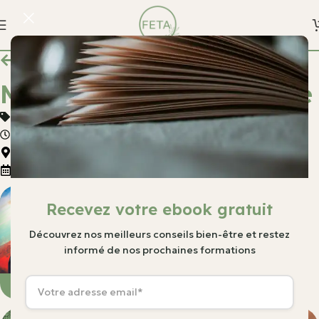
Toutes nos formations
Massage femme enceinte
Tarif : 147€
Durée : 7h
Localisation :
72 Troine, 9772 Tratten Wëntger
Prochaine date : 10 octobre 2026 - 9:30
Recevez votre ebook gratuit
Découvrez nos meilleurs conseils bien-être et restez
informé de nos prochaines formations
Laetitia